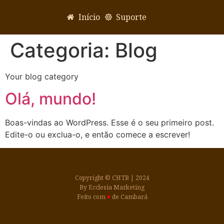
Início
Suporte
Categoria:
Blog
Your blog category
Olá, mundo!
Boas-vindas ao WordPress. Esse é o seu primeiro post.
Edite-o ou exclua-o, e então comece a escrever!
Copyright © CHTB | 2024
By Ecclesia Marketing
Feito com
♥
de Cambará